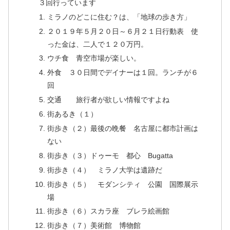
３回行っています
ミラノのどこに住む？は、「地球の歩き方」
２０１９年５月２０日～６月２１日行動表 使
った金は、二人で１２０万円。
ウチ食 青空市場が楽しい。
外食 ３０日間でデイナーは１回。ランチが６
回
交通 旅行者が欲しい情報ですよね
街あるき（１）
街歩き（２）最後の晩餐 名古屋に都市計画は
ない
街歩き（３）ドゥーモ 都心 Bugatta
街歩き（４） ミラノ大学は遺跡だ
街歩き（５） モダンシティ 公園 国際展示
場
街歩き（６）スカラ座 ブレラ絵画館
街歩き（７）美術館 博物館