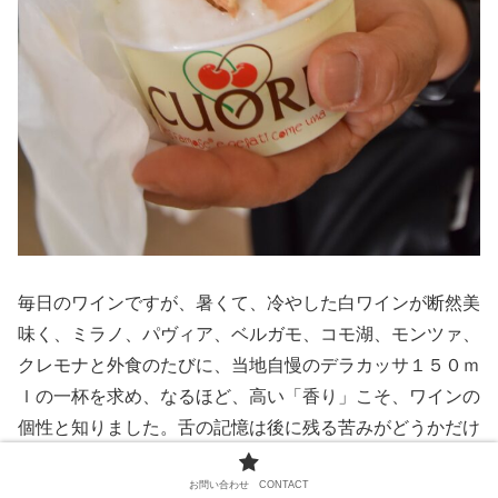
毎日のワインですが、暑くて、冷やした白ワインが断然美
味く、ミラノ、パヴィア、ベルガモ、コモ湖、モンツァ、
クレモナと外食のたびに、当地自慢のデラカッサ１５０ｍ
ｌの一杯を求め、なるほど、高い「香り」こそ、ワインの
個性と知りました。舌の記憶は後に残る苦みがどうかだけ
で、さして重要ではないです。「香り」を求め、スーパー
お問い合わせ CONTACT
の棚は一本４€から８€へと、次第にあがって行ったので