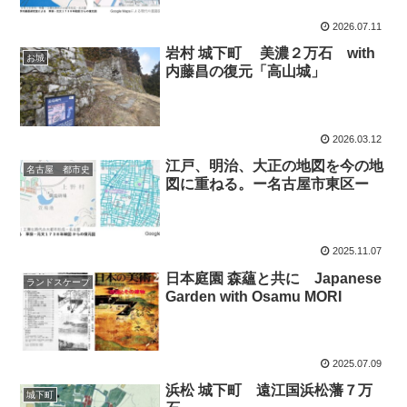
2026.07.11
岩村 城下町 美濃２万石 with
お城
内藤昌の復元「高山城」
2026.03.12
江戸、明治、大正の地図を今の地
名古屋 都市史
図に重ねる。ー名古屋市東区ー
2025.11.07
日本庭園 森蘊と共に Japanese
ランドスケープ
Garden with Osamu MORI
2025.07.09
浜松 城下町 遠江国浜松藩７万
城下町