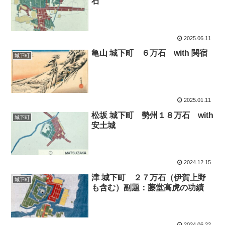
石
2025.06.11
亀山 城下町 ６万石 with 関宿
城下町
2025.01.11
松坂 城下町 勢州１８万石 with
城下町
安土城
2024.12.15
津 城下町 ２７万石（伊賀上野
城下町
も含む）副題：藤堂高虎の功績
2024.06.22