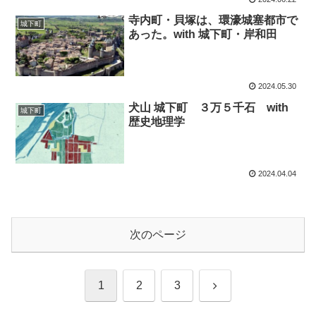
寺内町・貝塚は、環濠城塞都市で
城下町
あった。with 城下町・岸和田
2024.05.30
犬山 城下町 ３万５千石 with
城下町
歴史地理学
2024.04.04
次のページ
次
1
2
3
へ