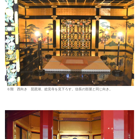
６階 西向き 琵琶湖、総見寺を見下ろす。信長の部屋と同じ向き。