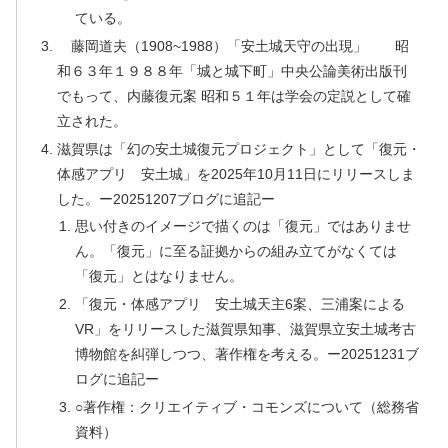
ている。
藤岡道夫（1908~1988）「安土城天守の出現」 昭
和６３年１９８８年「城と城下町」中央公論美術出版刊
でもって、内藤復元案 昭和５１年は学会の定説として確
立された。
滋賀県は「幻の安土城復元プロジェクト」として「復元・
体感アプリ 安土城」を2025年10月11日にリリースしま
した。ー20251207ブログに追記ー
思い付きのイメージで描くのは「復元」ではありませ
ん。「復元」に至る証拠からの組み立てがなくては
「復元」とはなりません。
「復元・体感アプリ 安土城天主6案、三浦案による
VR」をリリースした滋賀県知事、滋賀県立安土城考古
博物館を糾弾しつつ、著作権を考える。ー20251231ブ
ログに追記ー
○著作権：クリエイティブ・コモンズについて（総務省
資料）