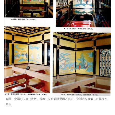
６階 中国の古事（道教、儒教）を金碧障壁画とする。金閣寺を真似した黒漆が
光る。