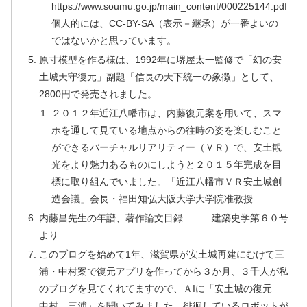
https://www.soumu.go.jp/main_content/000225144.pdf
個人的には、CC-BY-SA（表示－継承）が一番よいの
ではないかと思っています。
原寸模型を作る様は、1992年に堺屋太一監修で「幻の安
土城天守復元」副題「信長の天下統一の象徴」として、
2800円で発売されました。
２０１２年近江八幡市は、内藤復元案を用いて、スマ
ホを通して見ている地点からの往時の姿を楽しむこと
ができるバーチャルリアリティー（ＶＲ）で、安土観
光をより魅力あるものにしようと２０１５年完成を目
標に取り組んでいました。「近江八幡市ＶＲ安土城創
造会議」会長・福田知弘大阪大学大学院准教授
内藤昌先生の年譜、著作論文目録 建築史学第６０号
より
このブログを始めて1年、滋賀県が安土城再建にむけて三
浦・中村案で復元アプリを作ってから３か月、３千人が私
のブログを見てくれてますので、ＡIに「安土城の復元
中村、三浦」を聞いてみました。徘徊しているロボットが