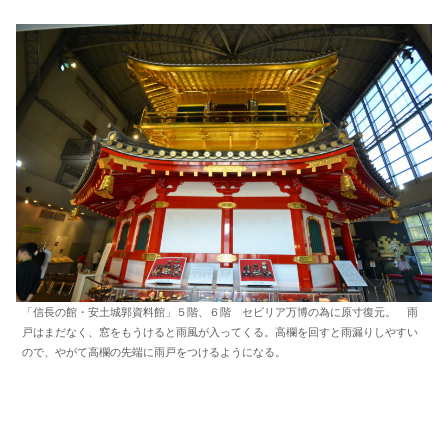
「信長の館・安土城郭資料館」５階、６階 セビリア万博の為に原寸復元。 雨
戸はまだなく、窓をもうけると雨風が入ってくる。高欄を回すと雨漏りしやすい
ので、やがて高欄の先端に雨戸をつけるようになる。