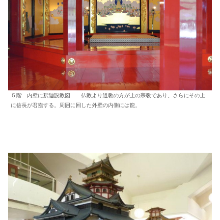
５階 内壁に釈迦説教図 仏教より道教の方が上の宗教であり、さらにその上
に信長が君臨する。周囲に回した外壁の内側には龍。