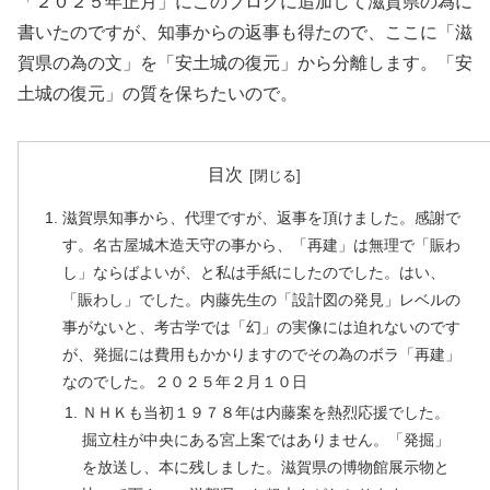
「２０２５年正月」にこのブログに追加して滋賀県の為に
書いたのですが、知事からの返事も得たので、ここに「滋
賀県の為の文」を「安土城の復元」から分離します。「安
土城の復元」の質を保ちたいので。
目次
滋賀県知事から、代理ですが、返事を頂けました。感謝で
す。名古屋城木造天守の事から、「再建」は無理で「賑わ
し」ならばよいが、と私は手紙にしたのでした。はい、
「賑わし」でした。内藤先生の「設計図の発見」レベルの
事がないと、考古学では「幻」の実像には迫れないのです
が、発掘には費用もかかりますのでその為のボラ「再建」
なのでした。２０２５年２月１０日
ＮＨＫも当初１９７８年は内藤案を熱烈応援でした。
掘立柱が中央にある宮上案ではありません。「発掘」
を放送し、本に残しました。滋賀県の博物館展示物と