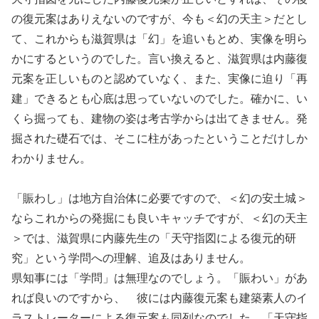
の復元案はありえないのですが、今も＜幻の天主＞だとし
て、これからも滋賀県は「幻」を追いもとめ、実像を明ら
かにするというのでした。言い換えると、滋賀県は内藤復
元案を正しいものと認めていなく、また、実像に迫り「再
建」できるとも心底は思っていないのでした。確かに、い
くら掘っても、建物の姿は考古学からは出てきません。発
掘された礎石では、そこに柱があったということだけしか
わかりません。
「賑わし」は地方自治体に必要ですので、＜幻の安土城＞
ならこれからの発掘にも良いキャッチですが、＜幻の天主
＞では、滋賀県に内藤先生の「天守指図による復元的研
究」という学問への理解、追及はありません。
県知事には「学問」は無理なのでしょう。「賑わい」があ
れば良いのですから、 彼には内藤復元案も建築素人のイ
ラストレーターによる復元案も同列なのでした。「天守指