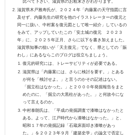
比べて下さい、滋賀県のお粗末さがわかります。
滋賀県木戸雅寿氏が、２０２４年「内藤案の天守指図に言
及せず、内藤先生の研究を他のイラストレーターの復元と
同一に扱い、中村案を復元図として唯一紹介」しているの
をみて、アップしていたこの「安土城の復元 ２０２３
年」に、２０２５年正月、さらに以下を書き加えました。
滋賀県知事の狙いが「天主復元」でなく、県としての「賑
わし」にあるならこのブログは役立ちましょう。
復元的研究には、トレーサビリティが必要である。
滋賀県は「内藤案には、さらに検討を要す。」とある
が何を「検討せよ。」と言うのかその記述はない。
「掘立柱はなかった。」と２０００年発掘報告をまと
めたのに、「掘立の大黒柱があった。」と何故今にな
って言えるのか。
中村泰朗氏は、「平成の発掘調査で漆喰はなかったと
ある。よって、江戸時代から漆喰はなかった。」と、
昭和１７年の発掘記録「石蔵床面叩き漆喰があっ
た。」を２０２３年９月「建築史学」の論文で否定し