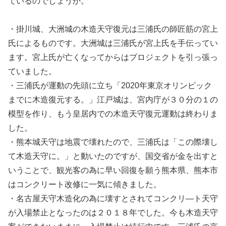
ているのでしょうか。
・掛川城、大洲城の木造天守復元は三浦氏の師匠筋の宮上
氏によるものです。大洲城は三浦氏が宮上氏を手伝ってい
ます。宮上氏が亡くなってからはプロジェクトを引っ張っ
ていました。
・三浦氏が運動の先頭に立ち「2020年東京オリンピック
までに木造復元する。」江戸城は、宮内庁が３０分の１の
模型を作り、もう皇居内での木造天守復元運動は終わりま
した。
・熊本城天守は地震で壊れたので、三浦氏は「この際壊し
て木造天守に。」と動いたのですが、国交省が金を出すと
いうことで、観光客の為に早い回復を願う熊本県、熊本市
はコンクリート改修に一気に傾きました。
・名古屋天守木造化の為に壊すとされてコンクリ―ト天守
が入場禁止となったのは２０１８年でした。今も木造天守