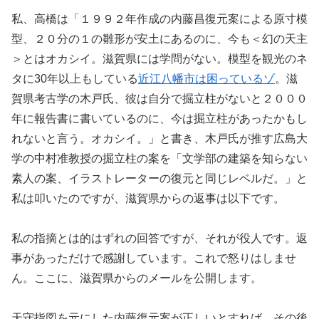
私、高橋は「１９９２年作成の内藤昌復元案による原寸模
型、２０分の１の雛形が安土にあるのに、今も＜幻の天主
＞とはオカシイ。滋賀県には学問がない。模型を観光のネ
タに30年以上もしている
近江八幡市は困っているゾ
。滋
賀県考古学の木戸氏、彼は自分で掘立柱がないと２０００
年に報告書に書いているのに、今は掘立柱があったかもし
れないと言う。オカシイ。」と書き、木戸氏が推す広島大
学の中村准教授の掘立柱の案を「文学部の建築を知らない
素人の案、イラストレーターの復元と同じレベルだ。」と
私は叩いたのですが、滋賀県からの返事は以下です。
私の指摘とは的はずれの回答ですが、それが役人です。返
事があっただけで感謝しています。これで怒りはしませ
ん。ここに、滋賀県からのメールを公開します。
天守指図を元にした内藤復元案が正しいとすれば、その後