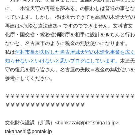
に、「木造天守の再建を夢みる」の賑わしは普通の事とな
っています。しかし、櫓は復元できても高層の木造天守の
再建は<危険な違法建築＞ですのでできません。文科省文
化庁・国交省・総務省消防庁を相手に設計をきちんと行わ
ないと、名古屋市のように税金の無駄使いになります。
私は
河村市長が失敗した名古屋城天守の木造化事業を広く
知らせないといけないと思いブログにしています。
木造天
守の復元を願う皆さん、名古屋の失敗＝税金の無駄使いを
参考にしてください。
￥￥￥￥￥￥￥￥￥￥￥￥￥￥￥￥￥￥￥￥￥￥￥￥￥￥
￥￥￥￥￥￥￥￥￥￥￥￥￥￥￥￥
文化財保護課（所属）<bunkazai@pref.shiga.lg.jp>
takahashi@pontak.jp