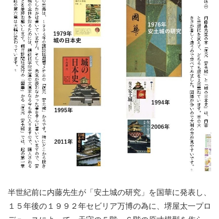
半世紀前に内藤先生が「安土城の研究」を国華に発表し、
１５年後の１９９２年セビリア万博の為に、堺屋太一プロ