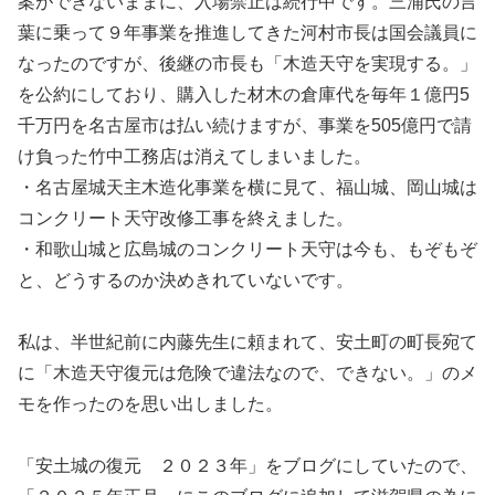
案ができないままに、入場禁止は続行中です。三浦氏の言
葉に乗って９年事業を推進してきた河村市長は国会議員に
なったのですが、後継の市長も「木造天守を実現する。」
を公約にしており、購入した材木の倉庫代を毎年１億円5
千万円を名古屋市は払い続けますが、事業を505億円で請
け負った竹中工務店は消えてしまいました。
・名古屋城天主木造化事業を横に見て、福山城、岡山城は
コンクリート天守改修工事を終えました。
・和歌山城と広島城のコンクリート天守は今も、もぞもぞ
と、どうするのか決めきれていないです。
私は、半世紀前に内藤先生に頼まれて、安土町の町長宛て
に「木造天守復元は危険で違法なので、できない。」のメ
モを作ったのを思い出しました。
「安土城の復元 ２０２３年」をブログにしていたので、