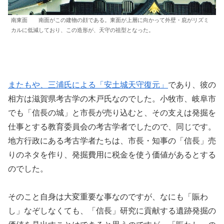
南東面 南面がこの建物の顔である。東面が上層に向かって外壁・庇がリズミ
カルに低減しており、この造形が、天守の祖型となった。
またもや、三浦氏による「安土城天守復元」
であり、彼の
相方は滋賀県考古学の木戸氏なのでした。小牧市、岐阜市
でも「信長の城」と市長が売り込むと、その支えは発掘を
仕事とする教育委員会の考古学者でしたので、同じです。
地方行政にある考古学者たちは、市長・知事の「信長」売
りのネタを作り、発掘費用に税金を使う価値があるとする
のでした。
そのこと自身は大変重要な事なのですが、なにも「賑わ
し」なぞしなくても、「信長」研究に貢献する遺跡発掘の