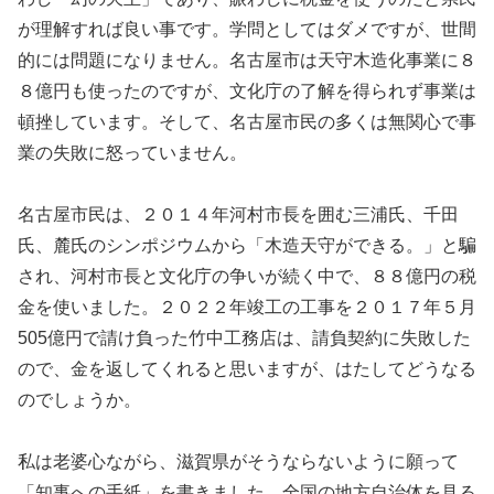
が理解すれば良い事です。学問としてはダメですが、世間
的には問題になりません。名古屋市は天守木造化事業に８
８億円も使ったのですが、文化庁の了解を得られず事業は
頓挫しています。そして、名古屋市民の多くは無関心で事
業の失敗に怒っていません。
名古屋市民は、２０１４年河村市長を囲む三浦氏、千田
氏、麓氏のシンポジウムから「木造天守ができる。」と騙
され、河村市長と文化庁の争いが続く中で、８８億円の税
金を使いました。２０２２年竣工の工事を２０１７年５月
505億円で請け負った竹中工務店は、請負契約に失敗した
ので、金を返してくれると思いますが、はたしてどうなる
のでしょうか。
私は老婆心ながら、滋賀県がそうならないように願って
「知事への手紙」を書きました。全国の地方自治体を見る