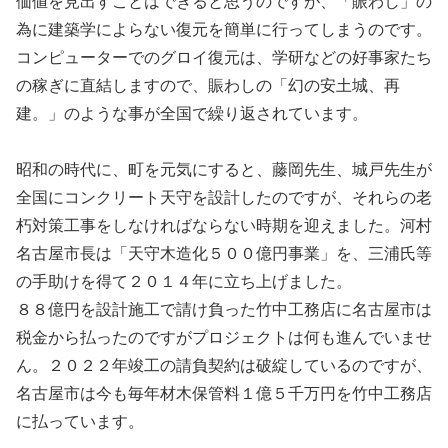
価値を見出すことはできると思うのですが、「賑わし」の
為に建築学によらない復元を簡単に行ってしまうのです。
コンピューターでのグロイ復元は、学研などの好事家たち
の稼ぎに直結しますので、賑わしの「幻の安土城、再
建。」のような事が全国で繰り返されています。
昭和の時代に、町を元気にすると、藤岡先生、城戸先生が
全国にコンクリート天守を設計したのですが、それらの老
朽対策工事をしなければならない時期を迎えました。河村
名古屋市長は「天守木造化５００億円事業」を、三浦氏等
の手助けを得て２０１４年に立ち上げました。
８８億円を設計施工で請け負った竹中工務店に名古屋市は
税金から払ったのですがプロジェクトは何も進んでいませ
ん。２０２２年竣工の請負契約は破綻しているのですが、
名古屋市は今も毎年材木保管料１億５千万円を竹中工務店
に払っています。