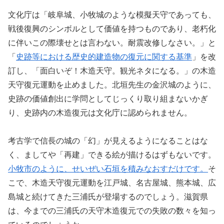
文化庁は「岐阜城、小牧城のような模擬天守であっても、
戦後復興のシンボルとして価値を持つものであり、老朽化
に伴いこの際壊せとは言わない。耐震改修しなさい。」と
「
史跡等における歴史的建造物の復元に関する基準
」を改
訂し、「面白いぞ！木造天守。観光ネタになる。」の木造
天守復元運動を止めました。北垣先生の金沢城のように、
史跡の価値創出に学問としてじっくり取り組まないかぎ
り、史跡内の木造復元は文化庁に認められません。
考古学で信長の城の「幻」が見えるようになることはな
く、ましてや「再建」できる絵が描けるはずもないです。
小牧市のように、せいぜい石垣を積みなおすだけです。
そ
こで、木造天守復元運動を江戸城、名古屋城、熊本城、広
島城と続けてきた三浦氏が登場するのでしょう。滋賀県
は、今までの三浦氏の天守木造復元での失敗の数々を知っ