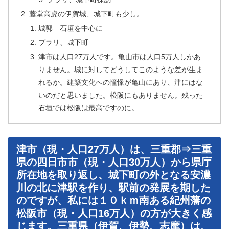
藤堂高虎の伊賀城、城下町も少し。
城郭 石垣を中心に
ブラリ、城下町
津市は人口27万人です。亀山市は人口5万人しかあ
りません。城に対してどうしてこのような差が生ま
れるか。建築文化への憧憬が亀山にあり、津にはな
いのだと思いました。松阪にもありません。残った
石垣では松阪は最高ですのに。
津市（現・人口27万人）は、三重郡⇒三重
県の四日市市（現・人口30万人）から県庁
所在地を取り返し、城下町の外となる安濃
川の北に津駅を作り、駅前の発展を期した
のですが、私には１０ｋｍ南ある紀州藩の
松阪市（現・人口16万人）の方が大きく感
じます。三重県（伊賀、伊勢、志摩）は、