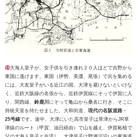
④
大海人皇子が、女子供を引き連れ２０人ほどで吉野から
東国に逃げます。東国（伊勢、美濃、尾張）で兵を集める
には、大友皇子がいる近江の国、大津を避けないといけな
く、近鉄大阪線の名張から、近鉄伊賀線にそって伊賀に入
り、関西線、
鈴鹿川
にそって亀山から桑名に行き、そこに
持統天皇を待たせました。大和街道、
現代の名阪道路・
25号線
です。途中、大津にいた高市皇子は草津からJR草
津線のルート（甲賀、油日経由）で山を越え、伊賀柘植で
父の大海人皇子と合流し、大津皇子は野洲川沿いの東海道