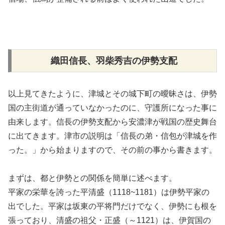
織田信長、羽柴秀吉の伊勢支配
以上見てきたように、津城とその城下町の曖昧さは、伊勢
国の主街道が通っていなかったのに、守護所になった事に
由来します。信長の伊勢支配から安濃津が戦国の歴史舞台
に出てきます。津市の説明は「信長の弟・信包が津城を作
った。」から始まりますので、その前の事から書きます。
まずは、都と伊勢との関係を簡単に述べます。
平家の栄華を誇った平清盛（1118~1181）は伊勢平家の
出でした。平家は坂東の平将門だけでなく、伊勢にも根を
張っており、清盛の祖父・正盛（～1121）は、伊賀国の