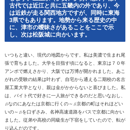
古代では近江と共に五畿内の外であり、今
は近鉄が走る関西地方ですが、同時に東海
3県でもあります。地勢から来る歴史の中
に、津市の曖昧さがあることをここで示
し、次は松阪城に向かいます。
いつもと違い、現代の地図からです。私は美濃で生まれ尾
張で育ちました。大学を目指す頃になると、東京は７０年
アンポで燃えさかり、大阪では万博が開かれました。あこ
がれの受験の結果は叶わず、自宅から通える二期校の名古
屋工業大学となり、親は金がかからないと喜びました。私
は、バイト代で好きに一人旅ができるのだと思いなおし、
♫なのにあなたは京都に行くの～♫京都の町はそれほどい
いの～♫を口ずさみ、名神高速道路をバスで京都に向かい
ました。従弟や高校の同級生が下宿をしていたので、転が
り込んだのです。