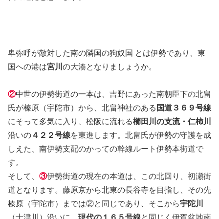
卑弥呼が敵対した南の隣国の狗奴国
とは伊勢であり、東
国への港は
宮川
の大湊となりましょうか。
②
中世の伊勢街道の一本は、吉野にあった南朝臣下の北畠
氏が榛原（宇陀市）から、北畠神社のある
国道３６９号線
にそって多気に入り、松阪に流れる
櫛田川の支流・仁柿川
沿いの
４２２号線
を東進します。北畠氏が伊勢の守護を成
しえた、南伊勢支配のかっての幹線ルート伊勢本街道で
す。
そして、
③
伊勢街道の現在の本道は、この北回り、初瀬街
道となります。藤原京から北東の長谷寺を目指し、その先
榛原（宇陀市）までは②と同じであり、そこから
宇陀川
（十津川）沿いに、
現代の１６５号線
と同じく伊賀盆地南