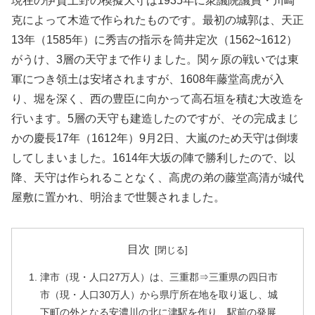
現在の伊賀上野の模擬天守は1935年に衆議院議員・川崎
克によって木造で作られたものです。最初の城郭は、天正
13年（1585年）に秀吉の指示を筒井定次（1562~1612）
がうけ、3層の天守まで作りました。関ヶ原の戦いでは東
軍につき領土は安堵されますが、1608年藤堂高虎が入
り、堀を深く、西の豊臣に向かって高石垣を積む大改造を
行います。5層の天守も建造したのですが、その完成まじ
かの慶長17年（1612年）9月2日、大嵐のため天守は倒壊
してしまいました。1614年大坂の陣で勝利したので、以
降、天守は作られることなく、高虎の弟の藤堂高清が城代
屋敷に置かれ、明治まで世襲されました。
目次
津市（現・人口27万人）は、三重郡⇒三重県の四日市
市（現・人口30万人）から県庁所在地を取り返し、城
下町の外となる安濃川の北に津駅を作り、駅前の発展