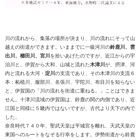
川の流れから、集落の場所が決まり、川の流れにそって山
越えの街道ができます。いままでに一級河川の
鈴鹿川、雲
出川、櫛田川、宮川
を拾いあげたのですが、近江からの宇
治川と、伊賀から大和、山城と流れた
木津川
が、摂津、河
内と流れる大河・
淀川
の支流であり、その木津川の支流６
本：柘植川、服部川、名張川、宇陀川、布目川を知らない
と、伊賀国の「川の流れを街道に重ねる。」ことはできま
せん。十津川流域の伊賀国は、鈴鹿の関の内側であり、近
江国と同様に５畿内ではないですが、古代より天下の内で
した。
奈良時代７４０年、聖武天皇は平城宮を離れ、天武天皇の
東国へのルートをなぞる行幸をします。伊勢街道から鈴鹿