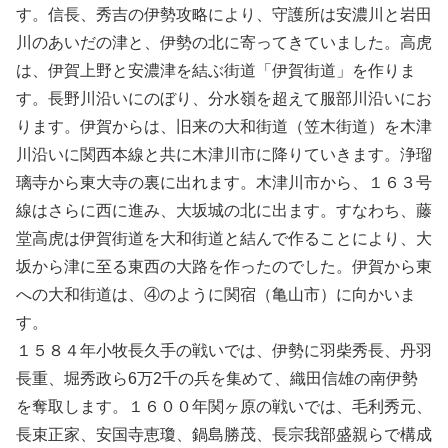
す。信長、秀吉の伊勢攻略により、守護所は安濃川と岩田
川のあいだの津と、伊勢の北に寄ってきていました。高虎
は、伊賀上野と安濃津を結ぶ街道「伊賀街道」を作りま
す。長野川沿いにのぼり、分水嶺を超えて服部川沿いにお
ります。伊賀からは、旧来の大和街道（笠木街道）を木津
川沿いに関西本線と共に木津川市に降りていきます。浄瑠
璃寺から東大寺の裏に出れます。木津川市から、１６３号
線はさらに西に進み、大坂城の北に出ます。すなわち、藤
堂高虎は伊賀街道を大和街道と結んで作ることにより、大
坂から津に至る東西の大路を作ったのでした。伊賀から東
への大和街道は、④のように関宿（亀山市）に向かいま
す。
１５８４年小牧長久手の戦いでは、伊勢に羽柴秀長、丹羽
長重、堀秀政ら6万2千の兵を集めて、織田信雄の南伊勢
を奪取します。１６００年関ヶ原の戦いでは、毛利秀元、
長束正家、安国寺恵瓊、鍋島勝茂、長宗我部盛親らで構成