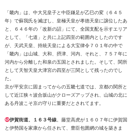
「畿内」は、中大兄皇子と中臣鎌足が乙巳の変（６４５
年）で蘇我氏を滅ぼし、皇極天皇が孝徳天皇に譲位したあ
と、６４６年の「改新の詔」にて、全国支配を示すエリア
として、「七道」と共に上記四至の範囲内としたのです
が、天武天皇、持統天皇による大宝律令７０１年の中で
「畿内」は山城、大和、摂津、河内、それと、７５７年に
河内から分離した和泉の五国とされました。そして、関所
として天智天皇大津宮の四至が三関として残ったのでし
た。
京が平安京に固まってからの五畿七道では、京都の関所と
して近江狭々波合坂山がクローズアップされ、山城の北に
ある丹波こそ京の守りに重要だとされてます。
⑤
伊賀街道、１６３号線
。藤堂高虎が１６０７年に伊賀国
と伊勢国を家康から任されて、豊臣包囲網の城を築きま