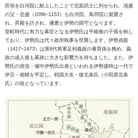
所領を白河院に献上したことで北面武士に列せられ、清盛
の父・忠盛（1096~1153）も白河院、鳥羽院に寵愛さ
れ、昇殿を許され、播磨と伊勢の国守となります。
室町時代に有力な幕臣となる伊勢氏は平維衡の子孫を称し
ており、伊勢氏は代々政所執事を世襲します。伊勢貞親
（1417~1473）は第8代将軍足利義政の養育係を務め、義
政の成人後も幕政に大きな影響力を持ちました。また、伊
勢氏の傍流・備中伊勢氏出身といわれる伊勢盛時は一代で
伊豆・相模を平定し、戦国大名・後北条氏（小田原北条
氏）の祖となっています。