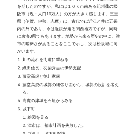
を期したのですが、私には１０ｋｍ南ある紀州藩の松
阪市（現・人口16万人）の方が大きく感じます。三重
県（伊賀、伊勢、志摩）は、古代では近江と共に五畿
内の外であり、今は近鉄が走る関西地方ですが、同時
に東海3県でもあります。地勢から来る歴史の中に、津
市の曖昧さがあることをここで示し、次は松阪城に向
かいます。
川の流れを街道に重ねる
織田信長、羽柴秀吉の伊勢支配
藤堂高虎と徳川家康
藤堂高虎の城郭の縄張り図から、城郭の設計を考え
る。
高虎の津城を石垣からみる
城下町
絵図を見る
津市は、都市計画を失敗した。
ブラリ、城下町探訪