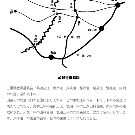
三重県教育委員会『美濃街道・濃州道・八風道・菰野道・巡見道・巡礼道・鈴鹿
の峠道』昭和六十年
山越えの間道は日本全国にありますが、この東海道をショートカットする街道は
商人だけでなく、文明五年の蓮如上人、弘治二年の公家山科言継、大永六年の連
歌師宗長、天文二年の山科言継、弘治三年の六角義賢と、歴史に名を出していま
す。東海道、中山道の宿場、伝馬の整備によりすたれました。