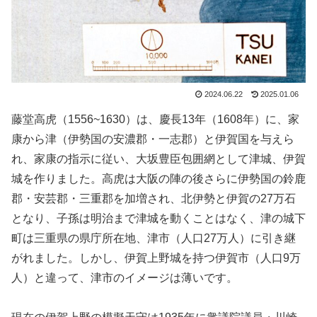
2024.06.22
2025.01.06
藤堂高虎（1556~1630）は、慶長13年（1608年）に、家
康から津（伊勢国の安濃郡・一志郡）と伊賀国を与えら
れ、家康の指示に従い、大坂豊臣包囲網として津城、伊賀
城を作りました。高虎は大阪の陣の後さらに伊勢国の鈴鹿
郡・安芸郡・三重郡を加増され、北伊勢と伊賀の27万石
となり、子孫は明治まで津城を動くことはなく、津の城下
町は三重県の県庁所在地、津市（人口27万人）に引き継
がれました。しかし、伊賀上野城を持つ伊賀市（人口9万
人）と違って、津市のイメージは薄いです。