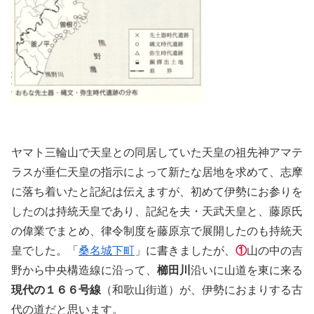
ヤマト三輪山で天皇との同居していた天皇の祖先神アマテ
ラスが垂仁天皇の指示によって新たな居地を求めて、志摩
に落ち着いたと記紀は伝えますが、初めて伊勢にお参りを
したのは持統天皇であり、記紀を夫・天武天皇と、藤原氏
の偉業でまとめ、律令制度を藤原京で展開したのも持統天
皇でした。「
桑名城下町
」に書きましたが、
①
山の中の吉
野から中央構造線に沿って、
櫛田川
沿いに山道を東に来る
現代の１６６号線
（和歌山街道）が、伊勢におまりする古
代の道だと思います。