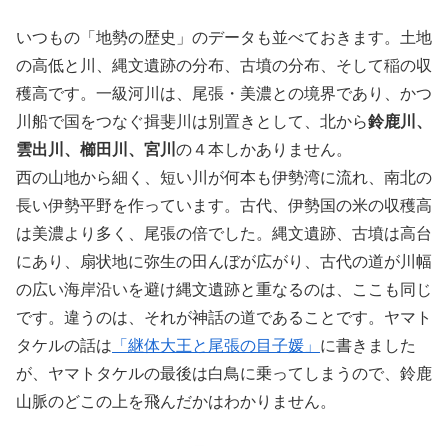
いつもの「地勢の歴史」のデータも並べておきます。土地
の高低と川、縄文遺跡の分布、古墳の分布、そして稲の収
穫高です。一級河川は、尾張・美濃との境界であり、かつ
川船で国をつなぐ揖斐川は別置きとして、北から
鈴鹿川、
雲出川、櫛田川、宮川
の４本しかありません。
西の山地から細く、短い川が何本も伊勢湾に流れ、南北の
長い伊勢平野を作っています。古代、伊勢国の米の収穫高
は美濃より多く、尾張の倍でした。縄文遺跡、古墳は高台
にあり、扇状地に弥生の田んぼが広がり、古代の道が川幅
の広い海岸沿いを避け縄文遺跡と重なるのは、ここも同じ
です。違うのは、それが神話の道であることです。ヤマト
タケルの話は
「継体大王と尾張の目子媛」
に書きました
が、ヤマトタケルの最後は白鳥に乗ってしまうので、鈴鹿
山脈のどこの上を飛んだかはわかりません。