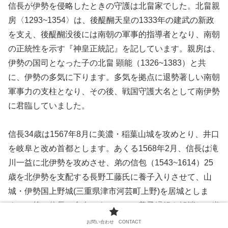
信長が伊勢を侵略したときの守護は北畠家でした。北畠親
房〈1293~1354〉は、後醍醐天皇の1333年の建武の新政
を支え、後醍醐没後には南朝の軍事的指導者となり、南朝
の正統性を示す『神皇正統記』を記しています。親房は、
伊勢の国司となった子の北畠 顕能（1326~1383）と共
に、伊勢の多気に下ります。多気を拠点に退勢著しい南朝
軍事力の支柱となり、その後、戦国守護大名として南伊勢
に君臨していました。
信長34歳は1567年8月に美濃・稲葉山城を攻めとり、井口
を岐阜と改め首都とします。あくる1568年2月、信長は滝
川一益に北伊勢を攻めさせ、弟の信包（1543~1614）25
歳を北伊勢を支配する長野工藤氏に養子入りさせて、山
城・伊勢国上野城(三重県津市河芸町上野)を居城としま
す。（後に信長の命令によってこの養子縁組を解消し、織
田家に復す）。信長の三男、信孝（1558~1583）10歳
お問い合わせ CONTACT