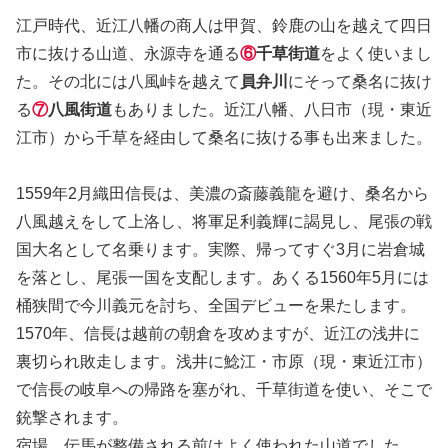
江戸時代、近江八幡の商人は甲賀、鈴鹿の山を越えて四日
市に抜ける山道、永源寺を通る
⑥
千草街道
をよく使いまし
た。その北には八風峠を越えて
員弁川
にそって桑名に抜け
る
⑦
八風街道
もありました。近江八幡、八日市（現・東近
江市）から千草を経由して桑名に抜ける事も出来ました。
1559年2月織田信長は、美濃の斎藤義龍を避け、桑名から
八風越えをして上洛し、将軍足利義輝に謁見し、尾張の戦
国大名として名乗ります。実際、帰ってすぐ3月に岩倉城
を落とし、尾張一国を支配します。あくる1560年5月には
桶狭間で今川義元を討ち、全国デビューを果たします。
1570年、信長は越前の朝倉を攻めますが、近江の浅井に
裏切られ敗走します。浅井に鯰江・市原（現・東近江市）
で信長の岐阜への帰路を塞がれ、千草街道を使い、そこで
銃撃されます。
宿場、伝馬が整備される前はよく使われた山道でした。