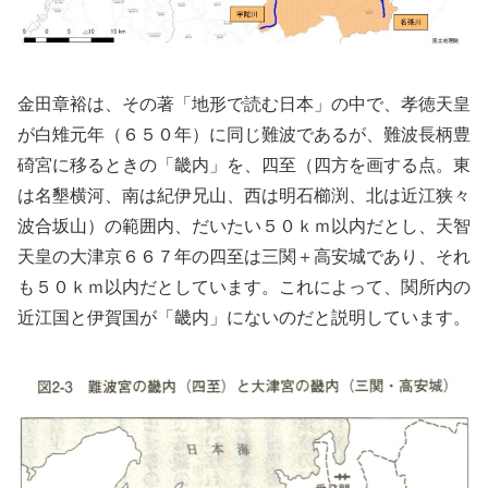
金田章裕は、その著「地形で読む日本」の中で、孝徳天皇
が白雉元年（６５０年）に同じ難波であるが、難波長柄豊
碕宮に移るときの「畿内」を、四至（四方を画する点。東
は名墾横河、南は紀伊兄山、西は明石櫛渕、北は近江狭々
波合坂山）の範囲内、だいたい５０ｋｍ以内だとし、天智
天皇の大津京６６７年の四至は三関＋高安城であり、それ
も５０ｋｍ以内だとしています。これによって、関所内の
近江国と伊賀国が「畿内」にないのだと説明しています。