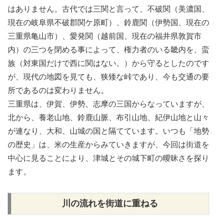
はありません。古代では三関と言って、不破関（美濃国、
現在の岐阜県不破郡関ケ原町）、鈴鹿関（伊勢国、現在の
三重県亀山市）、愛発関（越前国、現在の福井県敦賀市
内）の三つを閉める事によって、権力者のいる畿内を、蛮
族（対東国だけで西に関はない。）から守るとしたのです
が、現代の地図を見ても、狭矮な峠であり、今も交通の要
所であるのは変わりません。
三重県は、伊賀、伊勢、志摩の三国からなっていますが、
北から、養老山地、鈴鹿山脈、布引山地、紀伊山地と山々
が連なり、大和、山城の国と隔てています。いつも「地勢
の歴史」は、米の生産からみていきますが、今回は街道を
中心に見ることにより、津城とその城下町の曖昧さを探り
ます。
川の流れを街道に重ねる