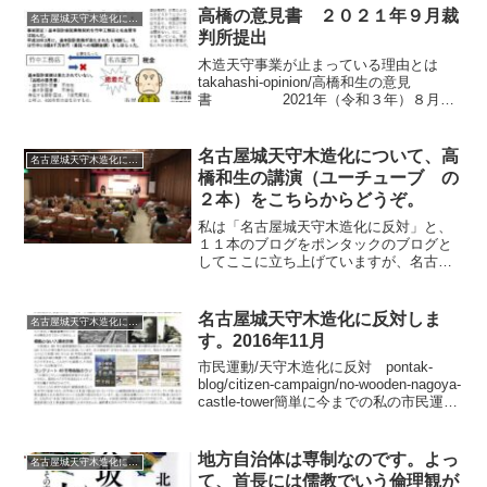
す。「城の復元」「木割書」まで入れて
高橋の意見書 ２０２１年９月裁
名古屋城天守木造化に反対
しまっては、彼のこの平屋建...
判所提出
木造天守事業が止まっている理由とは
takahashi-opinion/高橋和生の意見
書 2021年（令和３年）８月６
日私は高橋和生といい、昭和５０年（１
９７５年）に国立名古屋工業大学を卒業
した一級建築士です（一級建築士登録番
名古屋城天守木造化について、高
名古屋城天守木造化に反対
号：...
橋和生の講演（ユーチューブ の
２本）をこちらからどうぞ。
私は「名古屋城天守木造化に反対」と、
１１本のブログをポンタックのブログと
してここに立ち上げていますが、名古屋
市博物館で３０分の講演を二回していま
す。ユーチューブにあげていますので、
ここ入れます。2017年8月26日講演「壊
名古屋城天守木造化に反対しま
名古屋城天守木造化に反対
すな！名古屋城天守...
す。2016年11月
市民運動/天守木造化に反対 pontak-
blog/citizen-campaign/no-wooden-nagoya-
castle-tower簡単に今までの私の市民運動
の経緯を書いていきますが、結論を先に
書きます。以下の経緯の結論は「高橋...
地方自治体は専制なのです。よっ
名古屋城天守木造化に反対
て、首長には儒教でいう倫理観が