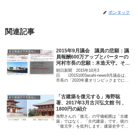
ポンタック
関連記事
2015年9月議会 議員の悲願：議
名古屋城天守木造化に反対
員報酬600万アップとバーターの
河村市長の悲願：木造天守。そこ
に市民の声はなく、市民を騙す嘘
朝日新聞 2015年10月3
「現天守の耐震改修案はない。」
日 /20151003asahi-news9月議会は、
市長の「2020年夏オリンピックまでに天
が今に続いています。
守を木造にする。」議案に、紛糾したの
ですが、議員報酬アップと引き換えに、
3500万円の木造天守の調査・準備・検討
「古建築を復元する」海野聡
名古屋城天守木造化に反対
の予...
著、2017年3月古川弘文館 刊 、
1800円の紹介
海野さんの「復元」の守備範囲は「古建
築」ではなく、「古代建築」です。彼の
「復元学」を批判します。建築史学で
「古建築」というと、半世紀前は江戸初
期まででしたが、今は江戸末まで含みま